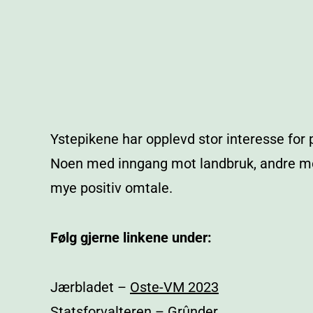
Ystepikene har opplevd stor interesse for p
Noen med inngang mot landbruk, andre mot
mye positiv omtale.
Følg gjerne linkene under:
Jærbladet –
Oste-VM 2023
Statsforvalteren –
Grûnder