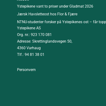
Ystepikene vant to priser under Gladmat 2026
Jærsk Havsletteost hos Flor & Fjære
NTNU-studenter forsker på Ystepikenes ost – får top
Ystepikene AS
Org. nr.: 923 170 081
Adresse: Skrettinglandsvegen 50,
4360 Varhaug
Tlf.: 94 81 38 01
Personvern