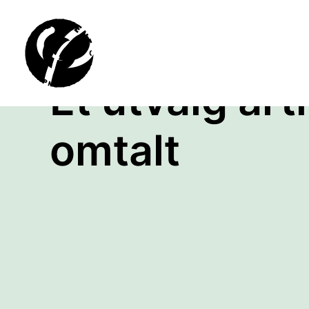
Et utvalg art
omtalt