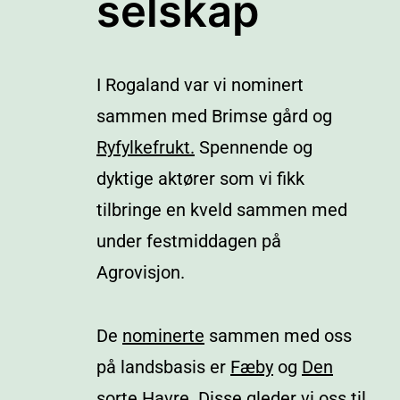
selskap
I Rogaland var vi nominert
sammen med Brimse gård og
Ryfylkefrukt.
Spennende og
dyktige aktører som vi fikk
tilbringe en kveld sammen med
under festmiddagen på
Agrovisjon.
De
nominerte
sammen med oss
på landsbasis er
Fæby
og
Den
sorte Havre
. Disse gleder vi oss til