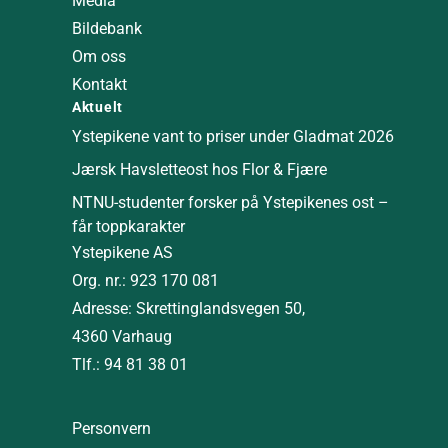
Media
Bildebank
Om oss
Kontakt
Aktuelt
Ystepikene vant to priser under Gladmat 2026
Jærsk Havsletteost hos Flor & Fjære
NTNU-studenter forsker på Ystepikenes ost –
får toppkarakter
Ystepikene AS
Org. nr.: 923 170 081
Adresse: Skrettinglandsvegen 50,
4360 Varhaug
Tlf.: 94 81 38 01
Personvern