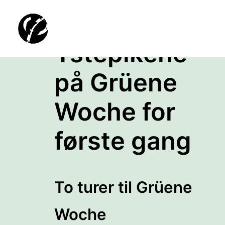
Ystepikene
på Grüene
Woche for
første gang
To turer til Grüene
Woche