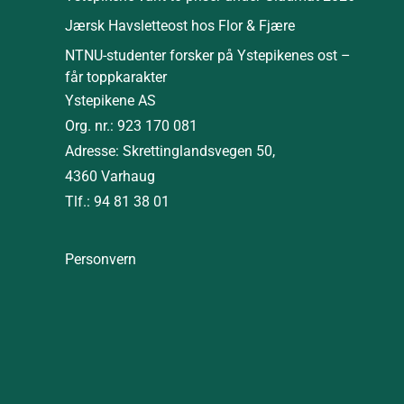
Jærsk Havsletteost hos Flor & Fjære
NTNU-studenter forsker på Ystepikenes ost –
får toppkarakter
Ystepikene AS
Org. nr.: 923 170 081
Adresse: Skrettinglandsvegen 50,
4360 Varhaug
Tlf.: 94 81 38 01
Personvern